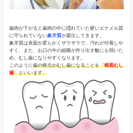
歯肉が下がると歯肉の中に隠れていた硬いエナメル質
に守られていない
象牙質
が露出
してきます。
象牙質は表面が柔らかくザラザラで、汚れが付着しや
すく、また、お口の中の細菌が作り出す酸にも弱いた
め、むし歯になりやすくなります。
このように
歯の
根元がむし歯になることを「
根面むし
歯
」といいます。