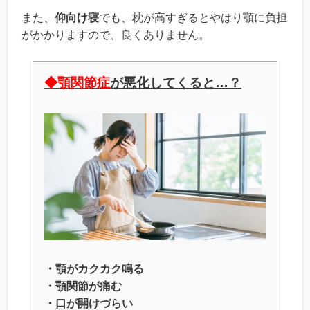
また、
仰向け寝
でも、枕が高すぎるとやはり顎に負担
がかかりますので、良くありません。
◆顎
関節症
が悪化してくると
…？
・顎がカクカク鳴る
・顎関節が痛む
・口が開けづらい