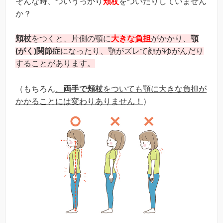
そんな時、ついうっかり
頬杖
をついたりしていません
か？
頬杖
をつくと、片側の顎に
大きな負担
がかかり、
顎
(がく)
関節症
になったり、顎がズレて顔がゆがんだり
することがあります。
（もちろん
、
両手で頬杖
をついても顎に大きな負担が
かかることには変わりありません！
）