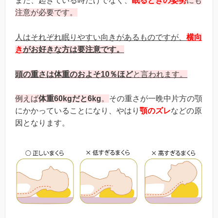
また、起きている時だけでなく、
眠るときの姿勢
にも
注意が必要です。
人はそれぞれ眠りやすい向きがあるものですが、
横向
き
がお好きな方は要注意です。
頭の重さは体重のおよそ
10％ほど
と言われます。
例えば
体重
60kgだと6kg
。
その重さが一晩中片方の顎
にかかっていることになり、やはり
顎のズレ
などの原
因となります。